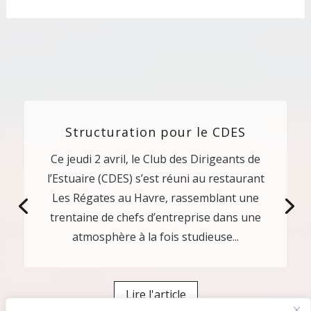
Structuration pour le CDES
Décryptage de la loi de finances
Ce jeudi 2 avril, le Club des Dirigeants de
2026
l’Estuaire (CDES) s’est réuni au restaurant
Le CDES s’est réuni ce mois-ci sous un
Les Régates au Havre, rassemblant une
beau soleil pour un nouveau temps
trentaine de chefs d’entreprise dans une
d’échanges entre dirigeants et experts.Au
atmosphère à la fois studieuse...
programme de cette rencontre : un
décryptage de la loi de finances 2026 et de
ses...
Lire l'article